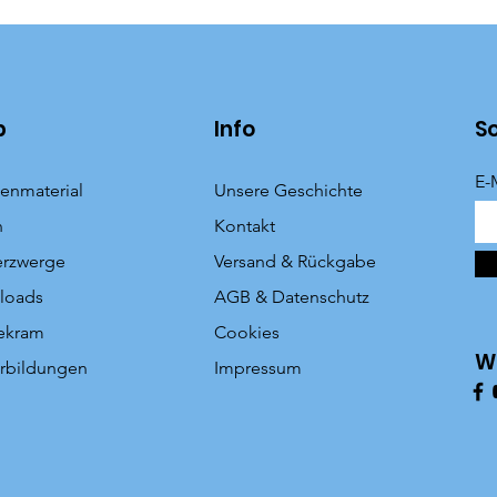
p
Info
S
E-
enmaterial
Unsere Geschichte
n
Kontakt
erzwerge
Versand & Rückgabe
loads
AGB & Datenschutz
ekram
Cookies
W
rbildungen
Impressum