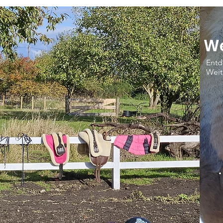
We
Entd
Weit