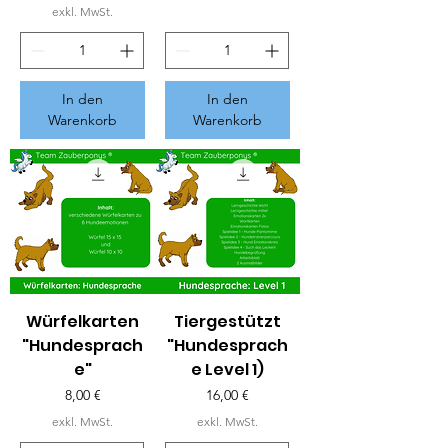
exkl. MwSt.
In den
In den
Warenkorb
Warenkorb
Würfelkarten
Tiergestützt
"Hundesprach
"Hundesprach
e"
e Level 1)
Preis
Preis
8,00 €
16,00 €
exkl. MwSt.
exkl. MwSt.