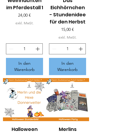
Weihnachten
Das
im Pferdestall 1
Eichhörnchen
- Stundenidee
Preis
24,00 €
für den Herbst
exkl. MwSt.
Preis
15,00 €
exkl. MwSt.
In den
In den
Warenkorb
Warenkorb
Halloween
Merlins