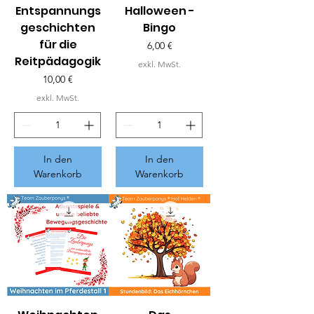
Entspannungs
Halloween -
geschichten
Bingo
für die
Preis
6,00 €
Reitpädagogik
exkl. MwSt.
Preis
10,00 €
exkl. MwSt.
In den
In den
Warenkorb
Warenkorb