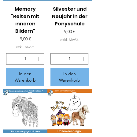
Memory
Silvester und
"Reiten mit
Neujahr in der
inneren
Ponyschule
Bildern"
Preis
9,00 €
Preis
9,00 €
exkl. MwSt.
exkl. MwSt.
In den
In den
Warenkorb
Warenkorb