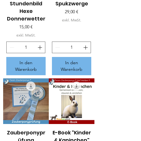
Stundenbild
Spukzwerge
Hexe
Preis
29,00 €
Donnerwetter
exkl. MwSt.
Preis
15,00 €
exkl. MwSt.
In den
In den
Warenkorb
Warenkorb
Zauberponypr
E-Book "Kinder
üfung
& Kaninchen"