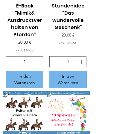
E-Book
Stundenidee
"Mimik&
"Das
Ausdrucksver
wundervolle
halten von
Geschenk"
Pferden"
Preis
20,00 €
Preis
20,00 €
exkl. MwSt.
exkl. MwSt.
In den
In den
Warenkorb
Warenkorb