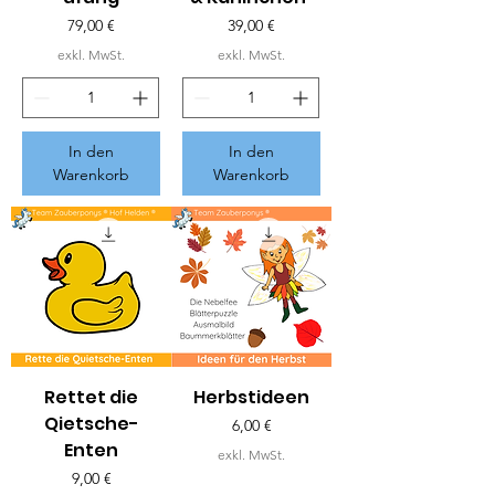
Preis
Preis
79,00 €
39,00 €
exkl. MwSt.
exkl. MwSt.
In den
In den
Warenkorb
Warenkorb
Rettet die
Herbstideen
Qietsche-
Preis
6,00 €
Enten
exkl. MwSt.
Preis
9,00 €