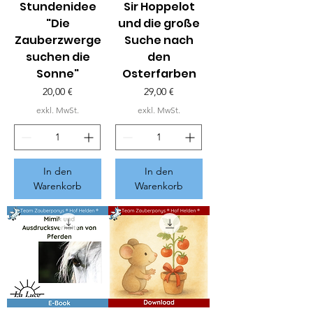
Stundenidee
Sir Hoppelot
"Die
und die große
Zauberzwerge
Suche nach
suchen die
den
Sonne"
Osterfarben
Preis
Preis
20,00 €
29,00 €
exkl. MwSt.
exkl. MwSt.
In den
In den
Warenkorb
Warenkorb