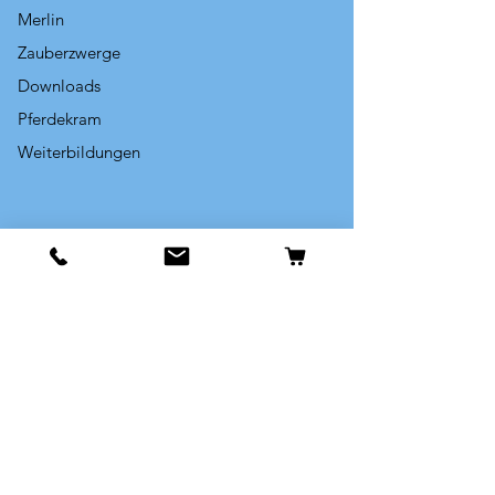
Merlin
Zauberzwerge
Downloads
Pferdekram
Weiterbildungen
Info
Unsere Geschichte
Kontakt
Versand & Rückgabe
AGB & Datenschutz
Cookies
Impressum